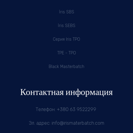
İris SBS
İris SEBS
Серия Iris TPO
TPE - TPO
Black Masterbatch
Контактная информация
Телефон: +380 63 9522299
Эл. адрес: info@irismaterbatch.com